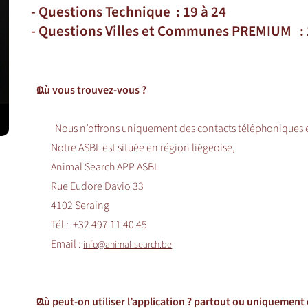
- Questions Technique : 19 à 24
- Questions Villes et Communes PREMIUM : 
1.
Où vous trouvez-vous ?
Nous n’offrons uniquement des contacts téléphoniques e
Notre ASBL est située en région liégeoise,
Animal Search APP ASBL
Rue Eudore Davio 33
4102 Seraing
Tél : +32 497 11 40 45
Email :
info@animal-search.be
2.
Où peut-on utiliser l’application ? partout ou uniquement 