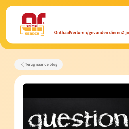
Onthaal
Verloren/gevonden dieren
Zij
Terug naar de blog