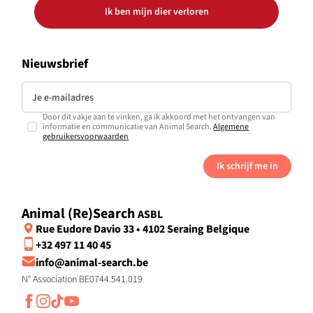
Ik ben mijn dier verloren
Nieuwsbrief
Door dit vakje aan te vinken, ga ik akkoord met het ontvangen van
informatie en communicatie van Animal Search.
Algemene
gebruikersvoorwaarden
Ik schrijf me in
Animal (Re)Search
ASBL
Rue Eudore Davio 33 • 4102 Seraing Belgique
+32 497 11 40 45
info@animal-search.be
N° Association BE0744.541.019