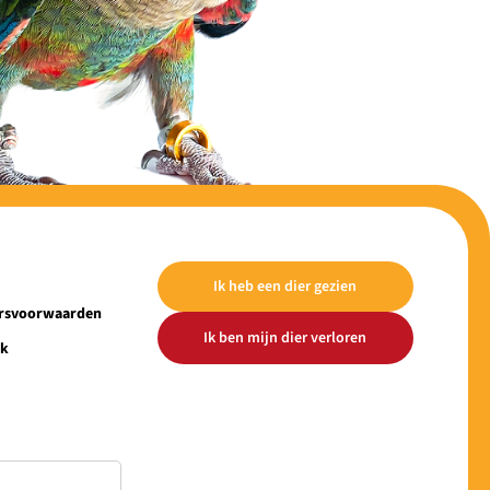
Ik heb een dier gezien
ersvoorwaarden
Ik ben mijn dier verloren
ek