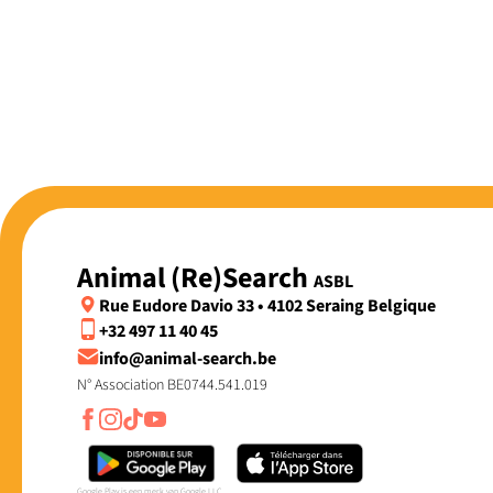
Animal (Re)Search
ASBL
Rue Eudore Davio 33 • 4102 Seraing Belgique
+32 497 11 40 45
info@animal-search.be
N° Association BE0744.541.019
Google Play is een merk van Google LLC.