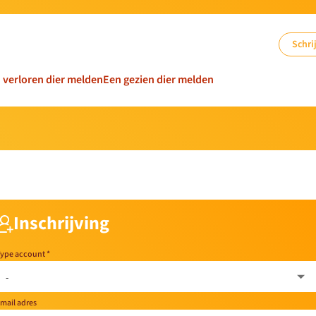
Schrij
n verloren dier melden
Een gezien dier melden
Inschrijving
ype account
*
mail adres