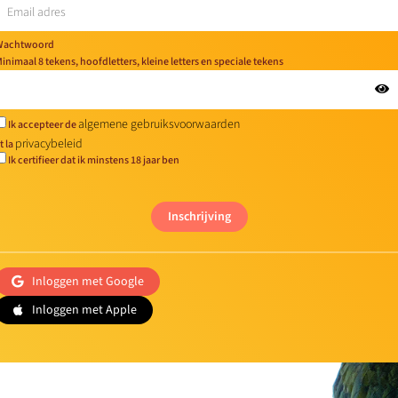
Wachtwoord
inimaal 8 tekens, hoofdletters, kleine letters en speciale tekens
algemene gebruiksvoorwaarden
Ik accepteer de
privacybeleid
t la
Ik certifieer dat ik minstens 18 jaar ben
Inschrijving
Inloggen met Google
Inloggen met Apple