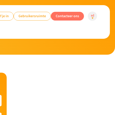
f je in
Gebruikersruimte
Contacteer ons
nl