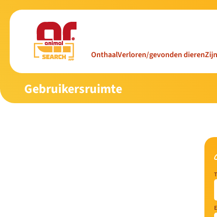
Onthaal
Verloren/gevonden dieren
Zij
Gebruikersruimte
T
E