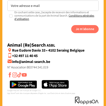
En cochant cette case, j’accepte de recevoir des informations et
communications de la part de Animal Search.
Conditions générales
d'utilisation
Je m’abonne
Animal (Re)Search
ASBL
Rue Eudore Davio 33 • 4102 Seraing Belgique
+32 497 11 40 45
info@animal-search.be
N° Association BE0744.541.019
Google Play est une marque de Google LLC.
App Store® sont des marques déposées d'Apple Inc. aux États-Unis et dans d'autres pays.