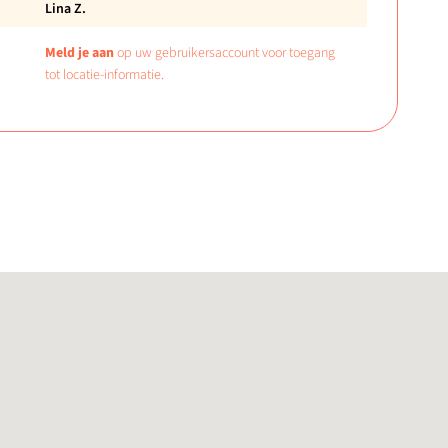
Lina Z.
Meld je aan
op uw gebruikersaccount voor toegang
tot locatie-informatie.