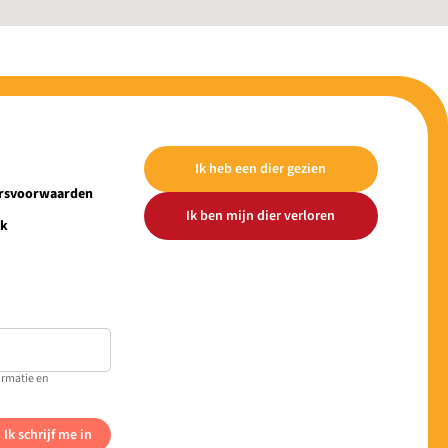
Ik heb een dier gezien
ersvoorwaarden
Ik ben mijn dier verloren
ek
ormatie en
Ik schrijf me in