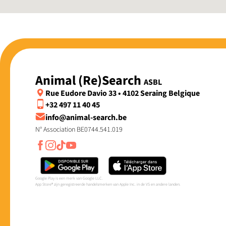
Animal (Re)Search
ASBL
Rue Eudore Davio 33 • 4102 Seraing Belgique
+32 497 11 40 45
info@animal-search.be
N° Association BE0744.541.019
Google Play is een merk van Google LLC.
App Store® zijn geregistreerde handelsmerken van Apple Inc. in de VS en andere landen.