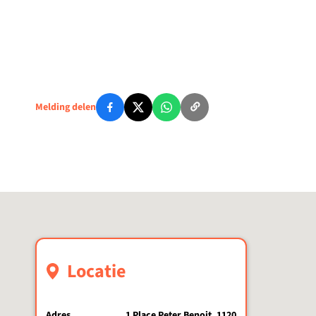
Melding delen
Locatie
Adres
1 Place Peter Benoit, 1120