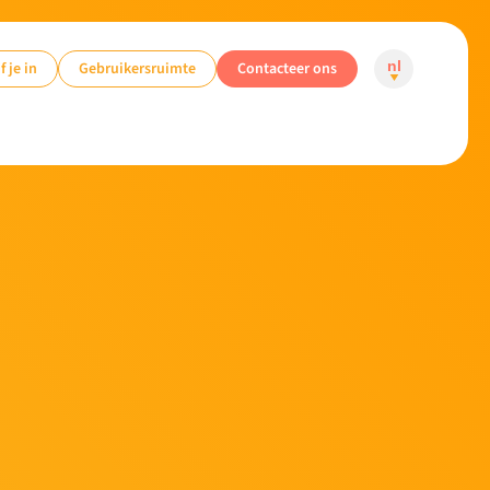
f je in
Gebruikersruimte
Contacteer ons
nl