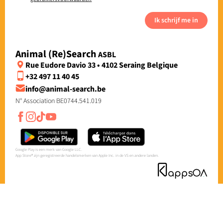
Ik schrijf me in
Animal (Re)Search
ASBL
Rue Eudore Davio 33 • 4102 Seraing Belgique
+32 497 11 40 45
info@animal-search.be
N° Association BE0744.541.019
Google Play is een merk van Google LLC.
App Store® zijn geregistreerde handelsmerken van Apple Inc. in de VS en andere landen.