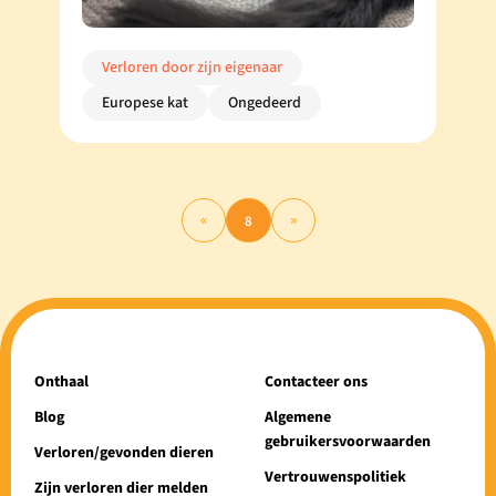
Verloren door zijn eigenaar
Europese kat
Ongedeerd
«
»
8
Onthaal
Contacteer ons
Blog
Algemene
gebruikersvoorwaarden
Verloren/gevonden dieren
Vertrouwenspolitiek
Zijn verloren dier melden