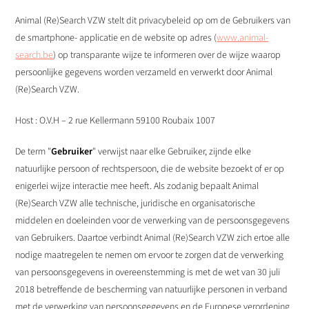
Animal (Re)Search VZW stelt dit privacybeleid op om de Gebruikers van
de smartphone- applicatie en de website op adres (
www.animal-
search.be
) op transparante wijze te informeren over de wijze waarop
persoonlijke gegevens worden verzameld en verwerkt door Animal
(Re)Search VZW.
Host : O.V.H – 2 rue Kellermann 59100 Roubaix 1007
De term "
Gebruiker
" verwijst naar elke Gebruiker, zijnde elke
natuurlijke persoon of rechtspersoon, die de website bezoekt of er op
enigerlei wijze interactie mee heeft. Als zodanig bepaalt Animal
(Re)Search VZW alle technische, juridische en organisatorische
middelen en doeleinden voor de verwerking van de persoonsgegevens
van Gebruikers. Daartoe verbindt Animal (Re)Search VZW zich ertoe alle
nodige maatregelen te nemen om ervoor te zorgen dat de verwerking
van persoonsgegevens in overeenstemming is met de wet van 30 juli
2018 betreffende de bescherming van natuurlijke personen in verband
met de verwerking van persoonsgegevens en de Europese verordening