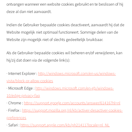
ontvangen wanneer een website cookies gebruikt en te beslissen of hij
deze al dan niet aanvaardt.
Indien de Gebruiker bepaalde cookies deactiveert, aanvaardt hij dat de
Website mogelijk niet optimaal functioneert. Sommige delen van de
Website zijn mogelijk niet of slechts gedeeltelijk bruikbaar.
Als de Gebruiker bepaalde cookies wil beheren en/of verwijderen, kan
hij/zij dat doen via de volgende link(s):
· Internet Explorer :
http://windows.microsoft.com/en-us/windows-
vista/block-or-allow-cookies
· Microsoft Edge :
http://windows.microsoft.com/en-gb/windows-
10/edge-privacy-faq
· Chrome :
https://support.google.com/accounts/answer/61416?hl=nl
· Firefox :
https://support.mozilla.org/nl/kb/activer-desactiver-cookies-
preferences
· Safari :
https://support.apple.com/kb/ph21411?locale=nl_NL