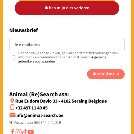
Ik ben mijn dier verloren
Nieuwsbrief
Door dit vakje aan te vinken, ga ik akkoord met het ontvangen van
informatie en communicatie van Animal Search.
Algemene
gebruikersvoorwaarden
Ik schrijf me in
Animal (Re)Search
ASBL
Rue Eudore Davio 33 • 4102 Seraing Belgique
+32 497 11 40 45
info@animal-search.be
N° Association BE0744.541.019