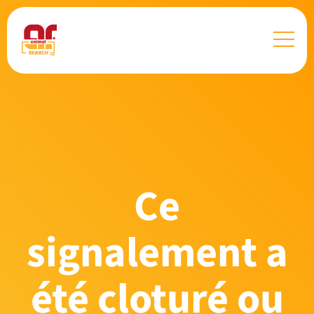
Ce
signalement a
été cloturé ou