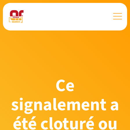
Ce
signalement a
été cloturé ou