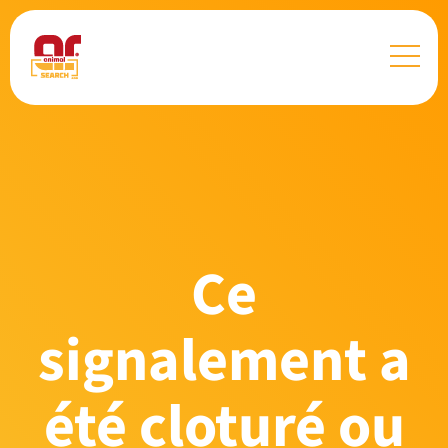
Ce
signalement a
été cloturé ou