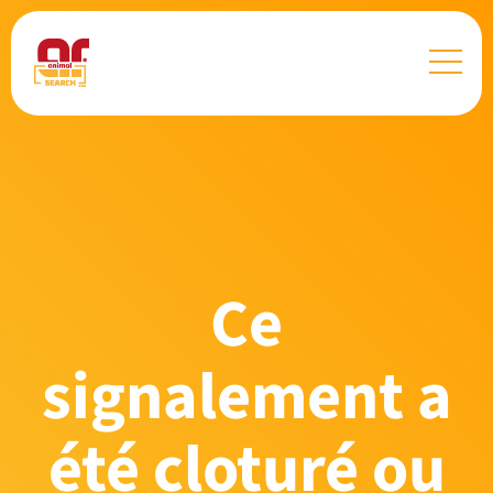
Ce
signalement a
été cloturé ou