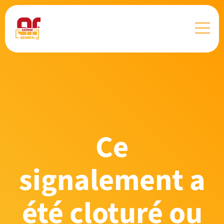
Ce
signalement a
été cloturé ou