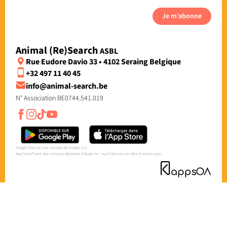
Je m’abonne
Animal (Re)Search
ASBL
Rue Eudore Davio 33 • 4102 Seraing Belgique
+32 497 11 40 45
info@animal-search.be
N° Association BE0744.541.019
Google Play est une marque de Google LLC.
App Store® sont des marques déposées d'Apple Inc. aux États-Unis et dans d'autres pays.