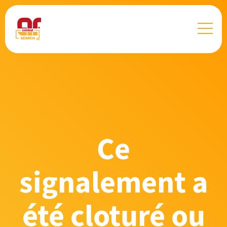
Ce
signalement a
été cloturé ou