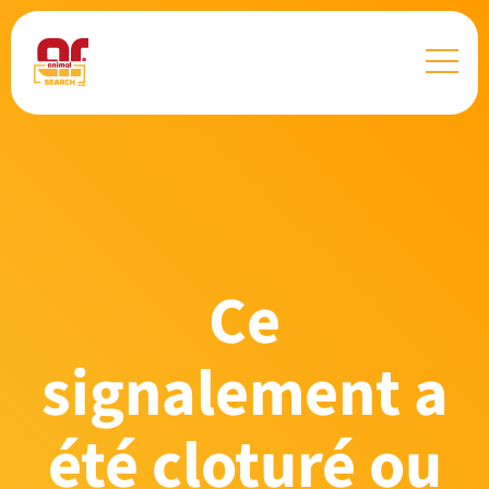
Ce
signalement a
été cloturé ou