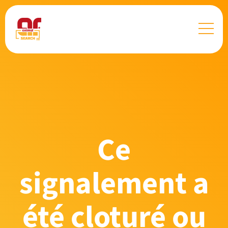
Ce
signalement a
été cloturé ou