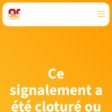
Ce
signalement a
été cloturé ou