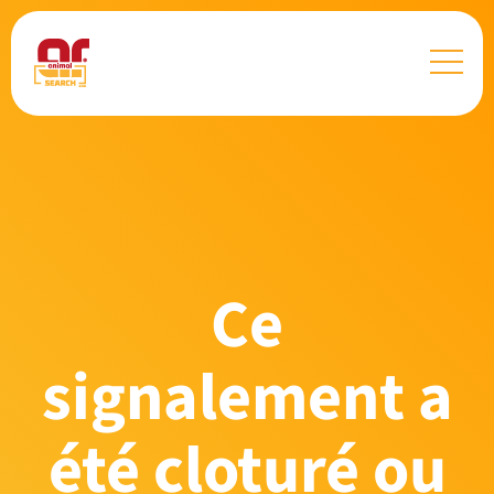
Ce
signalement a
été cloturé ou