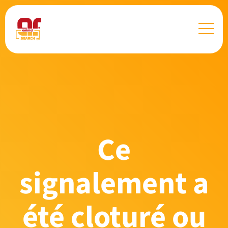
Ce
signalement a
été cloturé ou