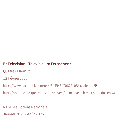
En
Télévision -
Televisie -Im Fernsehen
:
Qu4tre - Hannut
13 Février2025
https://www.facebook.com/reel/649546470829103?locale=fr_FR
https://theme2025.qu4tre.be/infos/divers/animal-search-veut-setendre-en-w
RTBF -La Loterie Nationale
Janvier 2025 - Août 2025