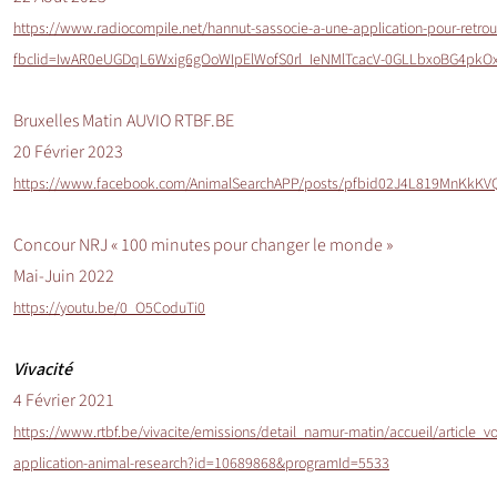
https://www.radiocompile.net/hannut-sassocie-a-une-application-pour-retro
fbclid=IwAR0eUGDqL6Wxig6gOoWIpElWofS0rl_IeNMlTcacV-0GLLbxoBG4pkOx
Bruxelles Matin AUVIO RTBF.BE
20 Février 2023
https://www.facebook.com/AnimalSearchAPP/posts/pfbid02J4L819MnKk
Concour NRJ « 100 minutes pour changer le monde »
Mai-Juin 2022
https://youtu.be/0_O5CoduTi0
Vivacité
4 Février 2021
https://www.rtbf.be/vivacite/emissions/detail_namur-matin/accueil/article_v
application-animal-research?id=10689868&programId=5533