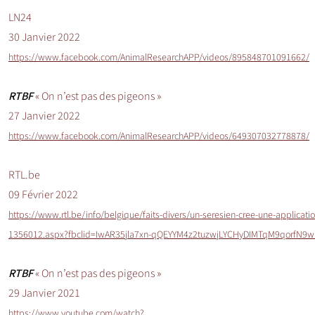
LN24
30 Janvier 2022
https://www.facebook.com/AnimalResearchAPP/videos/895848701091662/
RTBF
« On n’est pas des pigeons »
27 Janvier 2022
https://www.facebook.com/AnimalResearchAPP/videos/649307032778878/
RTL.be
09 Février 2022
https://www.rtl.be/info/belgique/faits-divers/un-seresien-cree-une-applicat
1356012.aspx?fbclid=IwAR35jla7xn-qQEYYM4z2tuzwjLYCHyDIMTqM9qorfN9
RTBF
« On n’est pas des pigeons »
29 Janvier 2021
https://www.youtube.com/watch?