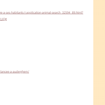
re-a-ses-habitants-l-application-animal-search_32594_89.html?
EUiQ#
u-lancee-a-auderghem/