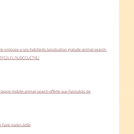
propose-a-ses-habitants-lapplication-gratuite-animal-search-
NSZFE2LFL7IUDCCUCTYE/
lappli-mobile-animal-search-offerte-aux-hannutois-de
-faire-parler-delle