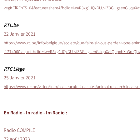
v=gKClRFpTS_0&feature=share&fbclid=IwAR3xg1JQxDUJviZ3GLigsenGIJqu
RTL.be
22 Janvier 2021
https://www.rtl.be/info/belgique/societe/que-faire-si-vous-perdez-votre-anima
-1274060.aspx?fbclid=IwAR3xg1JQxDUJviZ3GLigsenGIJquXafQupxbXa3mQb
RTC Liège
25 Janvier 2021
https://www.rtc.be/video/info/soci-eacute-t-eacute-/animal-research-local
En Radio -
In radio - Im Radio
:
Radio COMPILE
22 Août 2023