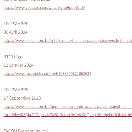
https://www.youtube.com/watch?v=zj9pqeG11IA
TELESAMBRE
06 Avril 2024
https://www.telesambre.be/info/societe/thuin-un-pas-de-plus-vers-le-bien-e
RTC Liège
12 Janvier 2024
https://www.facebook.com/reel/1033600321063622
TELESAMBRE
17 Septembre 2023
https://www.telesambre.be/anderlues-nos-amis-quatre-pattes-etaient-mis-l-h
fbclid=IwAR3QkcCT7np4kkYSW6_3cc-4cBx1e8J6lIQ_-qxROemeFnY83NYafUr
TVCOM Brabant Wallon