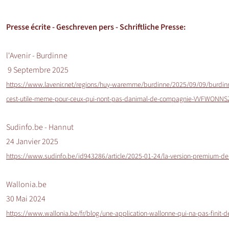
Presse écrite -
Geschreven pers - Schriftliche Presse
:
l'Avenir - Burdinne
9 Septembre 2025
https://www.lavenir.net/regions/huy-waremme/burdinne/2025/09/09/burdinne-
cest-utile-meme-pour-ceux-qui-nont-pas-danimal-de-compagnie-VVFWON
Sudinfo.be - Hannut
24 Janvier 2025
https://www.sudinfo.be/id943286/article/2025-01-24/la-version-premium-de-
Wallonia.be
30 Mai 2024
https://www.wallonia.be/fr/blog/une-application-wallonne-qui-na-pas-finit-de