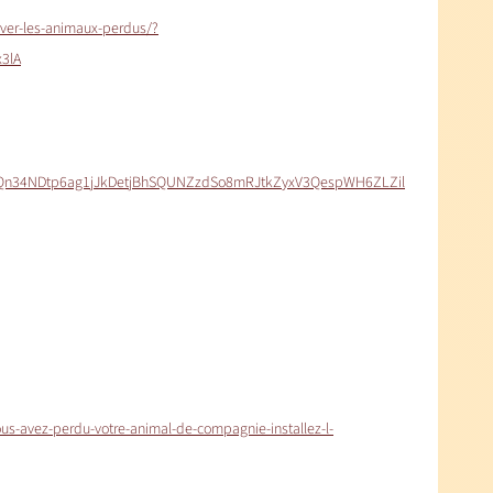
uver-les-animaux-perdus/?
3lA
KVQn34NDtp6ag1jJkDetjBhSQUNZzdSo8mRJtkZyxV3QespWH6ZLZil
ous-avez-perdu-votre-animal-de-compagnie-installez-l-