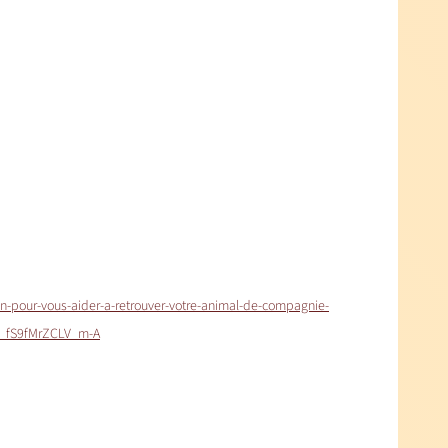
ion-pour-vous-aider-a-retrouver-votre-animal-de-compagnie-
w_fS9fMrZCLV_m-A