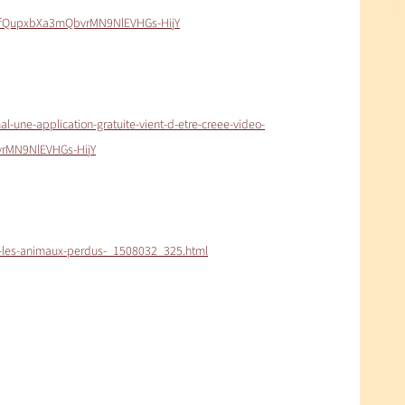
XafQupxbXa3mQbvrMN9NlEVHGs-HijY
l-une-application-gratuite-vient-d-etre-creee-video-
vrMN9NlEVHGs-HijY
ise-les-animaux-perdus-_1508032_325.html