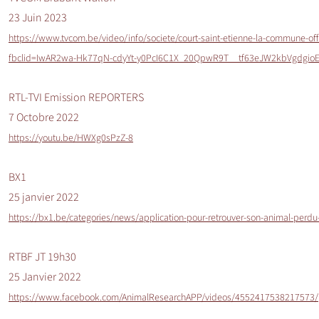
23 Juin 2023
https://www.tvcom.be/video/info/societe/court-saint-etienne-la-commune-off
fbclid=IwAR2wa-Hk77qN-cdyYt-y0PcI6C1X_20QpwR9T__tf63eJW2kbVgdgio
RTL-TVI Emission REPORTERS
7 Octobre 2022
https://youtu.be/HWXg0sPzZ-8
BX1
25 janvier 2022
https://bx1.be/categories/news/application-pour-retrouver-son-animal-perd
RTBF JT 19h30
25 Janvier 2022
https://www.facebook.com/AnimalResearchAPP/videos/4552417538217573/