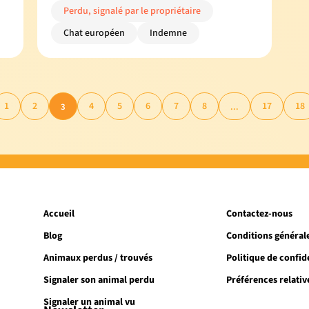
Perdu, signalé par le propriétaire
Chat européen
Indemne
1
2
4
5
6
7
8
17
18
3
...
Accueil
Contactez-nous
Blog
Conditions générale
Animaux perdus / trouvés
Politique de confide
Signaler son animal perdu
Préférences relativ
Signaler un animal vu