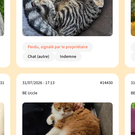
Perdu, signalé par le propriétaire
Chat (autre)
Indemne
31
31/07/2026 - 17:13
#14430
31
BE Uccle
BE