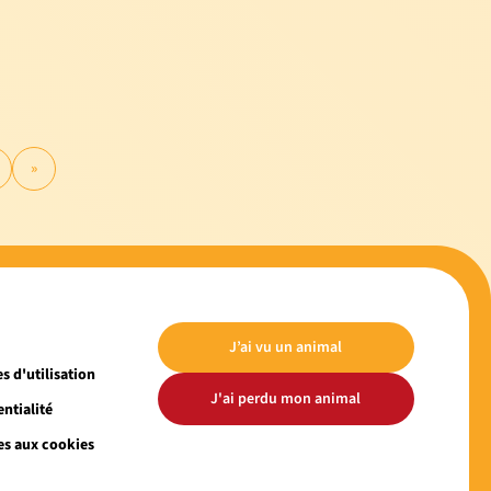
»
J’ai vu un animal
s d'utilisation
J'ai perdu mon animal
ntialité
es aux cookies