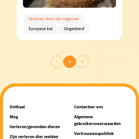
Verloren door zijn eigenaar
Europese kat
Ongedeerd
«
»
3
Onthaal
Contacteer ons
Blog
Algemene
gebruikersvoorwaarden
Verloren/gevonden dieren
Vertrouwenspolitiek
Zijn verloren dier melden