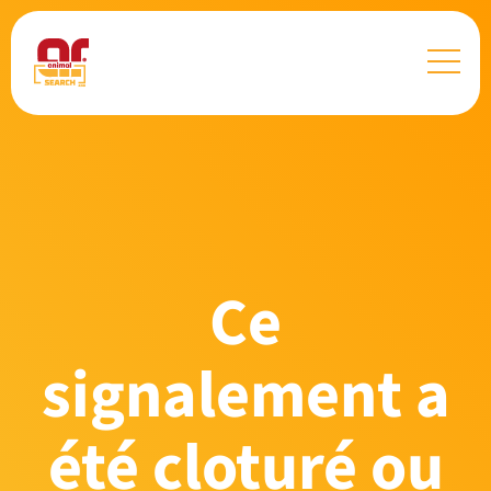
Ce
signalement a
été cloturé ou