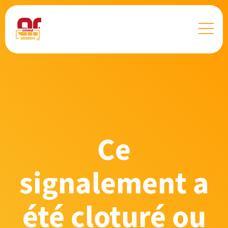
Ce
signalement a
été cloturé ou